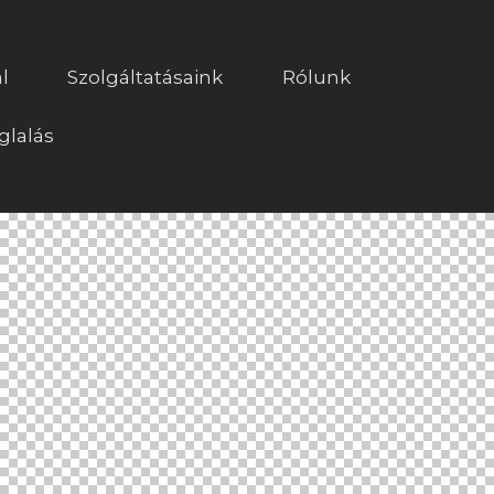
l
Szolgáltatásaink
Rólunk
glalás