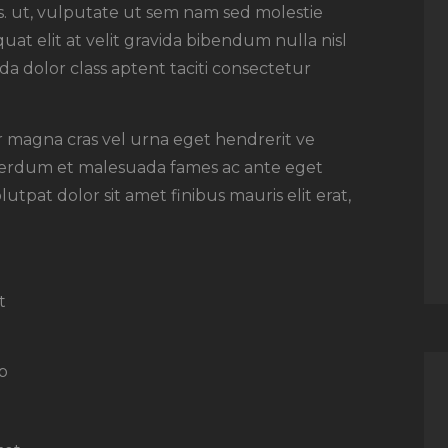
rsus. ut, vulputate ut sem nam sed molestie
uat elit at velit gravida bibendum nulla nisl
a dolor class aptent taciti consectetur
or magna cras vel urna eget hendrerit ve
nterdum et malesuada fames ac ante eget
utpat dolor sit amet finibus mauris elit erat,
t
ip