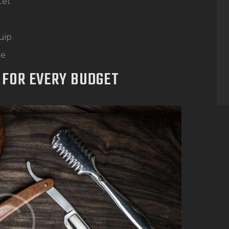
tet
d
quip
re
 FOR EVERY BUDGET