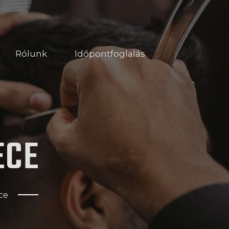
Rólunk
Időpontfoglalás
ECE
ce