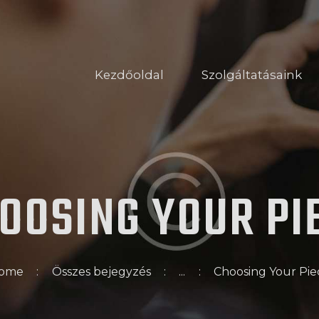
KEZDŐOLDAL
SZOLGÁLTATÁSAINK
Kezdőoldal
Szolgáltatásaink
RÓLUNK
IDŐPONTFOGLALÁS
OOSING YOUR
PI
ome
Összes bejegyzés
...
Choosing Your Pie