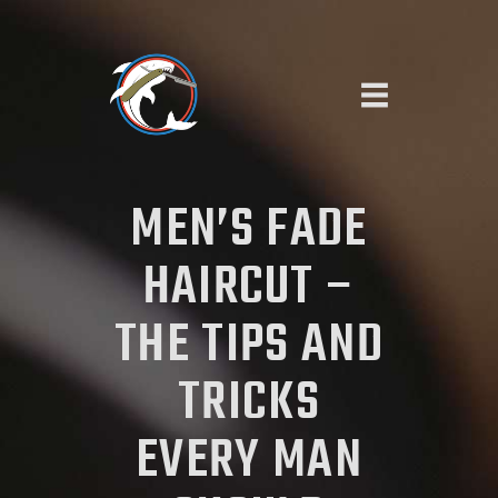
KEZDŐOLDAL
MEN’S FADE
SZOLGÁLTATÁSAINK
RÓLUNK
HAIRCUT –
IDŐPONTFOGLALÁS
THE TIPS AND
TRICKS
EVERY MAN